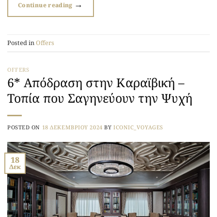
→
Continue reading
Posted in
Offers
OFFERS
6* Απόδραση στην Καραϊβική –
Τοπία που Σαγηνεύουν την Ψυχή
POSTED ON
18 ΔΕΚΕΜΒΡΊΟΥ 2024
BY
ICONIC_VOYAGES
18
Δεκ