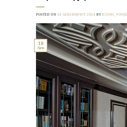
POSTED ON
18 ΔΕΚΕΜΒΡΊΟΥ 2024
BY
ICONIC_VOYA
18
Δεκ