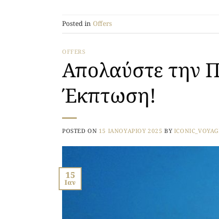
Posted in
Offers
OFFERS
Απολαύστε την Π
Έκπτωση!
POSTED ON
15 ΙΑΝΟΥΑΡΊΟΥ 2025
BY
ICONIC_VOYAG
15
Ιαν