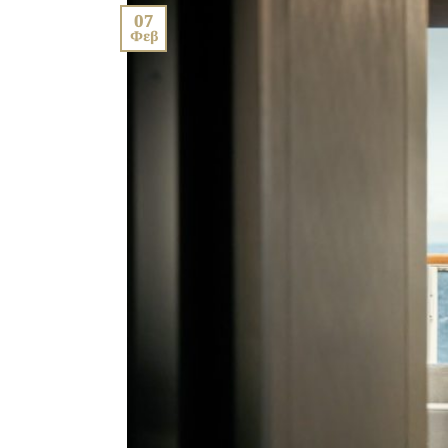
07
Φεβ