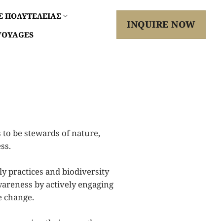
Σ ΠΟΛΥΤΕΛΕΙΑΣ
INQUIRE NOW
VOYAGES
s to
be stewards of nature,
ess
.
ly
practices and biodiversity
wareness by actively engaging
e change.