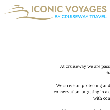
Μετάβαση
στο
περιεχόμενο
At
Cruise
way, we are pass
ch
We
strive on protecting a
conservation, targeting in a
with co