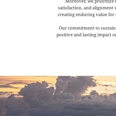
Moreover, we prioritize t
satisfaction,
and
alignment
creating
enduring
value
for
Our commitment to sustainabi
positive and lasting impact o