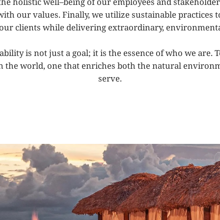
he holistic well
–
being of our employees and stakeholder
with
our
values.
Finally, we utilize sustainable practices
our
clients
while
delivering
extraordinary,
environment
lity is not just a goal; it is the essence of who we are.
T
n the world, one that
enriches both the natural environ
serve.