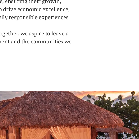
s,
ensuring
their
growth,
 to drive economic excellence,
ally
responsible experiences.
ogether, we aspire to leave a
ment and the communities we