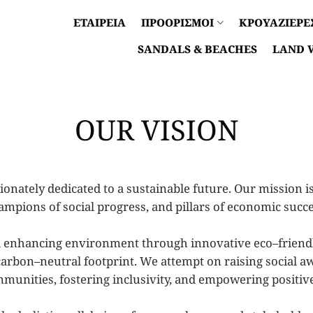
ΕΤΑΙΡΕΙΑ
ΠΡΟΟΡΙΣΜΟΙ
ΚΡΟΥΑΖΙΕΡΕ
SANDALS & BEACHES
LAND 
OUR
V
ISIO
N
ionately dedicated to a sustainable future. Our mission i
ampions of social progress, and pillars of economic succ
nd enhancing environment through innovative eco
–
friend
 carbon
–
neutral footprint.
We attempt on raising social a
mmunities,
fostering inclus
ivity, and empowering positiv