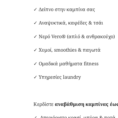
✓ Δείπνο στην καμπίνα σας
✓ Αναψυκτικά, καφέδες & τσάι
✓ Νερό Vero® (απλό & ανθρακούχο)
✓ Χυμοί, smoothies & παγωτά
✓ Ομαδικά μαθήματα fitness
✓ Υπηρεσίες laundry
Κερδίστε
αναβάθμιση καμπίνας έως
✓ Απεριόριστο κρασί, μπύρα & ποτά,