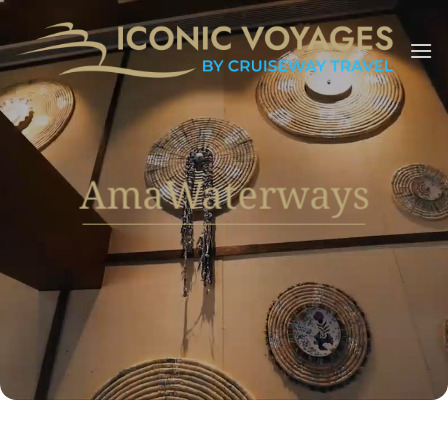
Μετάβαση
στο
περιεχόμενο
AmaWaterways